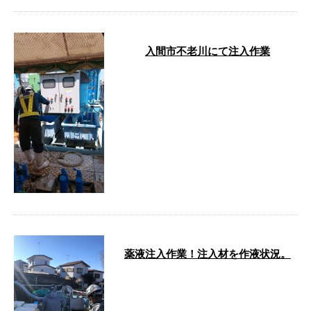
入間市不老川にて注入作業
…
薬液注入作業！注入材を作液状況。
…